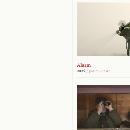
Alarm
2025
/
Judith Zdesar