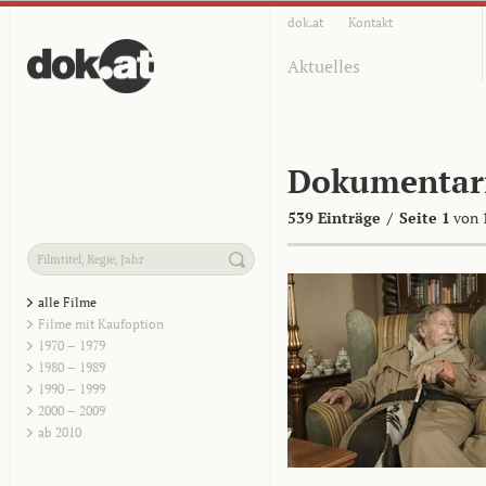
dok.at
Kontakt
Aktuelles
Dokumentar
539 Einträge
/
Seite 1
von 
alle Filme
Filme mit Kaufoption
1970 – 1979
1980 – 1989
1990 – 1999
2000 – 2009
ab 2010