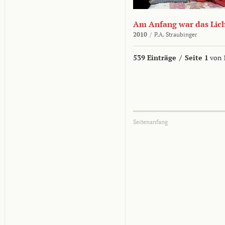
Am Anfang war das Lic
2010
/
P.A. Straubinger
539 Einträge
/
Seite 1
von 
Seitenanfang