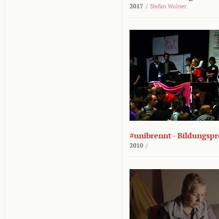
2017
/
Stefan Wolner
#unibrennt - Bildungspr
2010
/