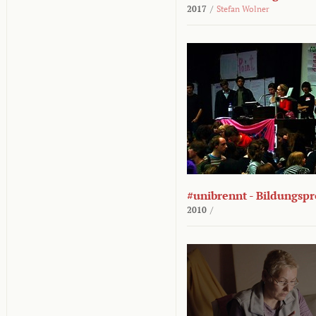
2017
/
Stefan Wolner
#unibrennt - Bildungspr
2010
/