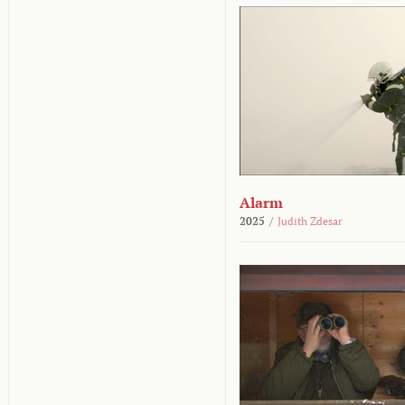
Alarm
2025
/
Judith Zdesar