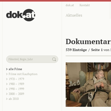
dok.at
Kontakt
Aktuelles
Dokumentar
539 Einträge
/
Seite 1
von 
alle Filme
Filme mit Kaufoption
1970 – 1979
1980 – 1989
1990 – 1999
2000 – 2009
ab 2010