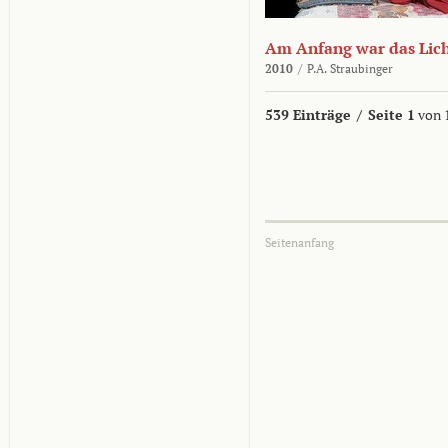
Am Anfang war das Lic
2010
/
P.A. Straubinger
539 Einträge
/
Seite 1
von 
Seitenanfang