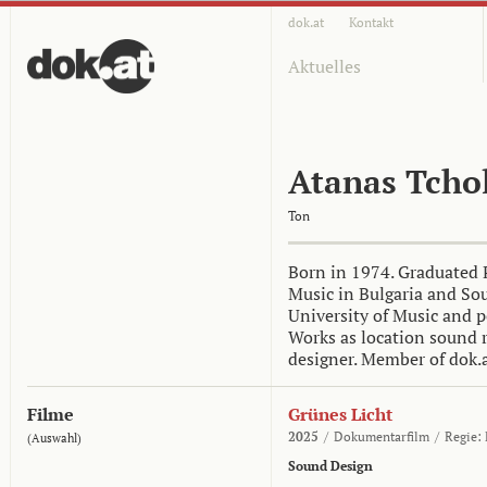
dok.at
Kontakt
Aktuelles
Atanas Tcho
Ton
Born in 1974. Graduated 
Music in Bulgaria and So
University of Music and p
Works as location sound 
designer. Member of dok.a
Filme
Grünes Licht
2025
/
Dokumentarfilm
/
Regie:
(Auswahl)
Sound Design