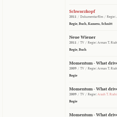
Schwarzkopf
2011
/
Dokumentarfilm
/
Regie:
Regie
,
Buch
,
Kamera
,
Schnitt
Neue Wiener
2011
/
TV
/
Regie:
Arman T. Riah
Regie
,
Buch
Momentum - What drives
2009
/
TV
/
Regie:
Arman T. Riah
Regie
Momentum - What drives
2009
/
TV
/
Regie:
Arash T. Riahi
Regie
Momentum - What drive