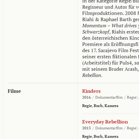
in der Kategorie Regie/Buc
Regisseur und Autor für 
Filmproduktionen. 2008 f
Riahi & Raphael Barth g
Momentum – What drives 
Schwarzkopf
, Riahis erst
den österreichischen Kino
Premiere als Eröffnungs
des 17. Sarajevo Film Fes
seiner ersten fiktionalen
(Arbeitstitel) für Puls4
mit seinem Bruder Aras
Rebellion
.
Filme
Kinders
2016
/
Dokumentarfilm
/
Regie:
Regie
,
Buch
,
Kamera
Everyday Rebellion
2013
/
Dokumentarfilm
/
Regie:
Regie
,
Buch
,
Kamera