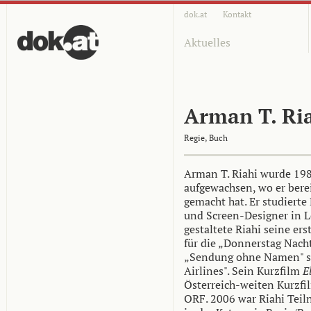
dok.at
Kontakt
Aktuelles
Arman T. Ri
Regie, Buch
Arman T. Riahi wurde 198
aufgewachsen, wo er berei
gemacht hat. Er studierte
und Screen-Designer in 
gestaltete Riahi seine er
für die „Donnerstag Nach
„Sendung ohne Namen" s
Airlines". Sein Kurzfilm
E
Österreich-weiten Kurzfi
ORF. 2006 war Riahi Teil