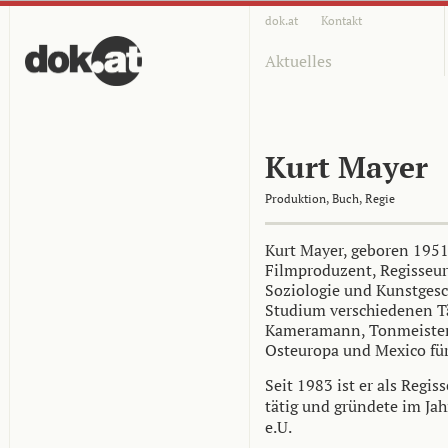
dok.at
Kontakt
Aktuelles
Kurt Mayer
Produktion, Buch, Regie
Kurt Mayer, geboren 1951
Filmproduzent, Regisseur 
Soziologie und Kunstges
Studium verschiedenen Tät
Kameramann, Tonmeister 
Osteuropa und Mexico fü
Seit 1983 ist er als Regi
tätig und gründete
im Ja
e.U.