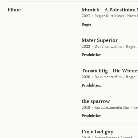
Filme
Munich – A Palestinian 
2023
/
Regie:
Kurt Mayer ,
Nasri 
Regie
Mater Superior
2022
/
Dokumentarfilm
/
Regie:
Produktion
Tonsüchtig – Die Wien
2020
/
Dokumentarfilm
/
Regie:
Produktion
the sparrow
2018
/
Kurzdokumentarfilm
/
Re
Produktion
I’m a bad guy
2018
/
Regie:
Susanne Freund