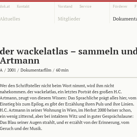
dok.at
Kontakt
Vorstand
Service
Förderer
F
Aktuelles
Mitglieder
Dokumenta
der wackelatlas – sammeln und 
Artmann
A
/
2001
/
Dokumentarfilm
/
60 min
Wer den Schriftsteller nicht beim Wort nimmt, wird ihm nicht
nahekommen. der wackelatlas, ein letztes Porträt des großen H.C.
Artmann, zeugt von diesem Wissen: Das Sprachliche prägt alles hier, vom
Einstieg bis zum Epilog, es gibt der Erzählung ihren Puls und ihre Linien.
H.C. Artmann in seiner Wohnung in Wien, im Herbst 2000 heiser schon,
ein wenig zitternd, aber bei intaktem Witz und in guter Gesprächslaune:
Das Blau seiner Augen strahlt, und er erzählt von der Erinnerung, vom
Geruch und der Musik.