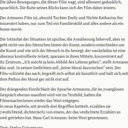
Die jähen Bewegungen, die dieser Film wagt, sind allesamt gedanklich,
sprachlich. Die Ruhe seines Blicks kann sich der Film daher leisten.
Der Artmann-Film ist, obwohl Tochter Emily und Nichte Katharina ihn
inszeniert haben, nur zum Teil ein Familienbild und alles andere als ein
home movie.
Die Intimität der Situation ist spürbar, die Annäherung liebevoll, aber es
geht nicht um den Menschen hinter der Kunst, sondern entschieden um
die Kunst und wie sich der Mensch in ihr bewegt. der wackelatlas ist eine
überaus kontrollierte Arbeit, sparsam in ihren Mitteln, konzentriert auf
ihr Zentrum. „Ich möcht ja kein Abbild des Lebens geben“, stellt Artmann
klar und: In seinen Gedichten soll „keine Moral dazwischen“ sein. Der
Film vollzieht das nach, begreift sich selbst als künstlich und hält sich mit
dem Pathos der Moral gar nicht erst auf.
Der drängenden Sinnlichkeit der Sprache Artmanns, die im zwanglosen
Gespräch ebenso manifest wird wie im Textbild, halten die
Filmemacherinnen wieder das Wort entgegen.
In neun Kapiteln, mit jeweils drei Begriffen betitelt, erzählen sie
(verdichtend, dichterisch) von einem, der das verdichtete Erzählen so
weit getrieben hat. Hans Carl Artmann: beim Wort genommen.
Text: Stefan Grissemann