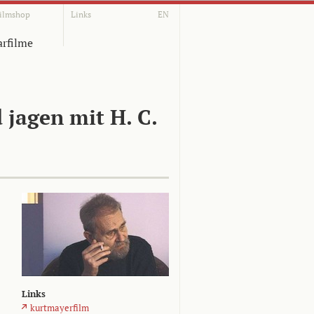
ilmshop
Links
EN
rfilme
jagen mit H. C.
Links
kurtmayerfilm