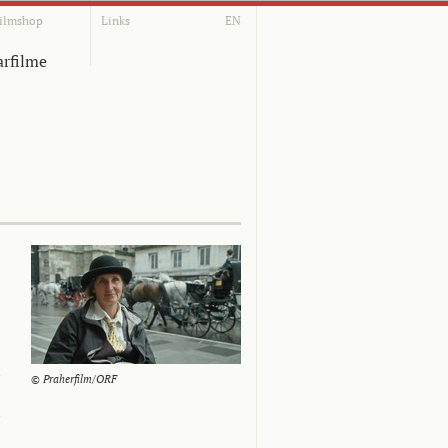
ilmshop
Links
EN
rfilme
© Praherfilm/ORF