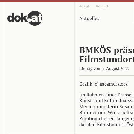
dok.at
Kontakt
Aktuelles
BMKÖS präse
Filmstandort
Eintrag vom 3. August 2022
Grafik (c) aacamera.org
Im Rahmen einer Presseko
Kunst- und Kulturstaatss
Medienministerin Susann
Brunner und Wirtschaftsm
Filmbranche seit langem 
das den Filmstandort Öste