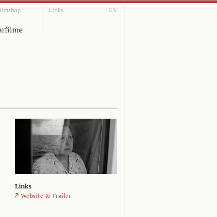
ilmshop
Links
EN
rfilme
Links
Website & Trailer