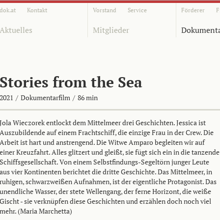
dok.at
Kontakt
Vorstand
Service
Förderer
F
Aktuelles
Mitglieder
Dokumenta
Stories from the Sea
2021
/
Dokumentarfilm
/
86 min
Jola Wieczorek entlockt dem Mittelmeer drei Geschichten. Jessica ist
Auszubildende auf einem Frachtschiff, die einzige Frau in der Crew. Die
Arbeit ist hart und anstrengend. Die Witwe Amparo begleiten wir auf
einer Kreuzfahrt. Alles glitzert und gleißt, sie fügt sich ein in die tanzende
Schiffsgesellschaft. Von einem Selbstfindungs-Segeltörn junger Leute
aus vier Kontinenten berichtet die dritte Geschichte. Das Mittelmeer, in
ruhigen, schwarzweißen Aufnahmen, ist der eigentliche Protagonist. Das
unendliche Wasser, der stete Wellengang, der ferne Horizont, die weiße
Gischt - sie verknüpfen diese Geschichten und erzählen doch noch viel
mehr. (Maria Marchetta)