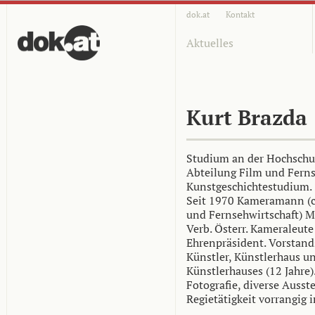
dok.at
Kontakt
Aktuelles
Kurt Brazda
Studium an der Hochschul
Abteilung Film und Ferns
Kunstgeschichtestudium.
Seit 1970 Kameramann (ca
und Fernsehwirtschaft) M
Verb. Österr. Kameraleut
Ehrenpräsident. Vorstand
Künstler, Künstlerhaus un
Künstlerhauses (12 Jahre)
Fotografie, diverse Ausst
Regietätigkeit vorrangig