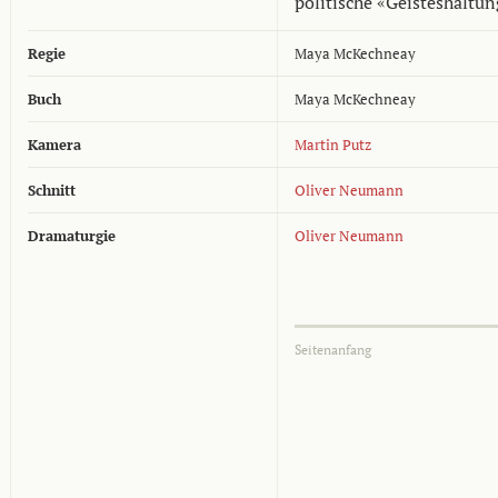
politische «Geisteshaltun
Regie
Maya McKechneay
Buch
Maya McKechneay
Kamera
Martin Putz
Schnitt
Oliver Neumann
Dramaturgie
Oliver Neumann
Seitenanfang