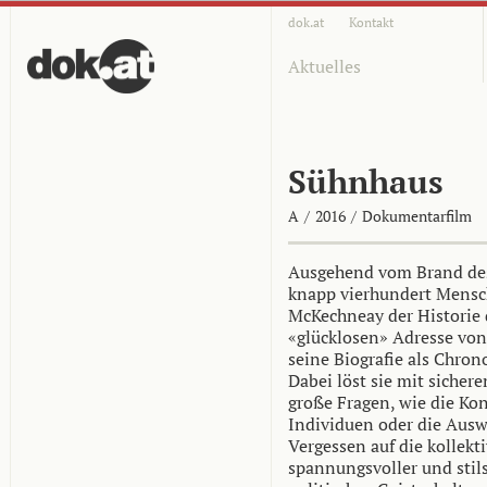
dok.at
Kontakt
Aktuelles
Sühnhaus
A
/
2016
/
Dokumentarfilm
Ausgehend vom Brand des
knapp vierhundert Mensc
McKechneay der Historie 
«glücklosen» Adresse von
seine Biografie als Chron
Dabei löst sie mit sicher
große Fragen, wie die Ko
Individuen oder die Ausw
Vergessen auf die kollekti
spannungsvoller und stils