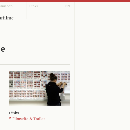
ilmshop
Links
EN
rfilme
ee
Links
Filmseite & Trailer