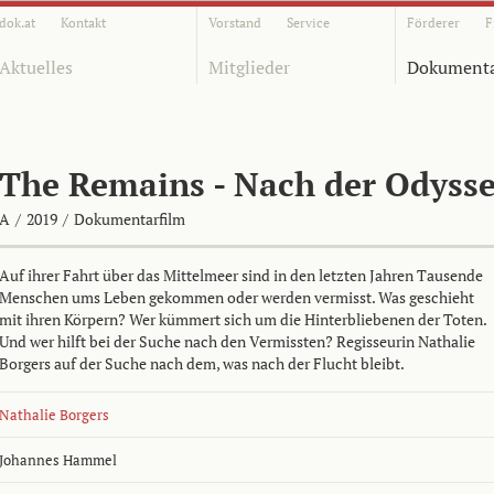
dok.at
Kontakt
Vorstand
Service
Förderer
F
Aktuelles
Mitglieder
Dokumenta
The Remains - Nach der Odyss
A
/
2019
/
Dokumentarfilm
Auf ihrer Fahrt über das Mittelmeer sind in den letzten Jahren Tausende
Menschen ums Leben gekommen oder werden vermisst. Was geschieht
mit ihren Körpern? Wer kümmert sich um die Hinterbliebenen der Toten.
Und wer hilft bei der Suche nach den Vermissten? Regisseurin Nathalie
Borgers auf der Suche nach dem, was nach der Flucht bleibt.
Nathalie Borgers
Johannes Hammel