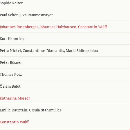
Sophie Reiter
Paul Schön
,
Eva Rammesmayer
Johannes Rosenberger
,
Johannes Holzhausen
,
Constantin Wulff
Kurt Hennrich
Petra Nickel
,
Constantinos Diamantis
,
Maria Sidiropoulou
Peter Rösner
Thomas Pötz
Özlem Bulut
Katharina Mosser
Emilie Dauptain
,
Ursula Stahrmüller
Constantin Wulff