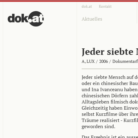
dok.at
Kontakt
Aktuelles
Jeder siebte
A, LUX
/
2006
/
Dokumentarf
Jeder siebte Mensch auf d
oder ein chinesischer Ba
und Ina Ivanceanu haben
chinesischen Dörfern zahl
Alltagsleben filmisch dok
Gleichzeitig haben Einw
selbst Kurzfilme über ih
Träume realisiert - Kurzfi
geworden sind.
Das Ergebnis ist ein aus