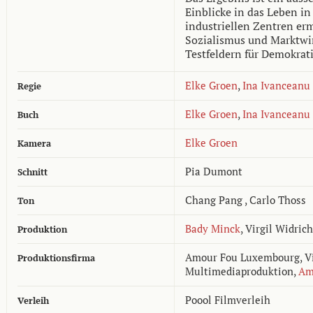
Einblicke in das Leben i
industriellen Zentren erm
Sozialismus und Marktwir
Testfeldern für Demokra
Elke Groen
,
Ina Ivanceanu
Regie
Elke Groen
,
Ina Ivanceanu
Buch
Elke Groen
Kamera
Pia Dumont
Schnitt
Chang Pang
,
Carlo Thoss
Ton
Bady Minck
,
Virgil Widrich
Produktion
Amour Fou Luxembourg, Vi
Produktionsfirma
Multimediaproduktion,
Am
Poool Filmverleih
Verleih