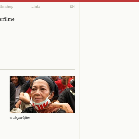
ilmshop
Links
EN
rfilme
© sixpackfilm