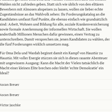
Wahlen nicht zufrieden geben. Statt sich wie üblich von den elitären
Bewerbern mit Almosen abspeisen zu lassen, wollen sie lieber echte
Zugeständnisse an das Wahlvolk sehen: Ihr Forderungskatalog an die
Kandidaten umfasst fünf Punkte, die ebenso einfach wie grundsätzlich
sind: Arbeit, Wohnen und Bildung für alle, soziale Krankenversicherung
sowie formale Anerkennung der informellen Wirtschaft. Sie wollen
anderthalb Millionen Menschen dafür gewinnen, einen Vertrag zu
unterschreiben. Damit versprechen sie, jenen Kandidaten zu wählen, der
die fünf Forderungen wirklich umsetzen mag.
Für Oma Dela und Wardah beginnt damit ein Kampf von Haustür zu
Haustür. Mit voller Energie stürzen sie sich in dieses rasante Abenteuer
mit ungewissem Ausgang: Kann die Macht der Vielen tatsächlich die
Macht einer kleinen Elite brechen oder bleibt "echte Demokratie" ein
Ideal?
Ascan Breuer
Ascan Breuer
Victor Jaschke