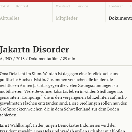
dok.at
Kontakt
Vorstand
Service
Förderer
F
Aktuelles
Mitglieder
Dokumenta
Jakarta Disorder
A, INO
/
2013
/
Dokumentarfilm
/
89 min
Oma Dela lebt im Slum. Wardah ist dagegen eine Intellektuelle und
politische Hochaktivistin. Zusammen versuchen die beiden die
rechtlosen Armen Jakartas gegen die vielen Zwangsräumungen zu
mobilisieren. Viele Bewohner Jakartas leben in wilden Siedlungen, so
genannten „Kampungs“, die in den vergangenen Jahrzehnten auf nicht-
gewidmeten Flächen entstanden sind. Diese Siedlungen sollen nun den
Großprojekten weichen, die in dem Schwellenland aus dem Boden
schießen.
Es ist Wahlkampf: In der jungen Demokratie Indonesien wird der
Präsident gewählt. Oma Dela und Wardah wollen sich aber mit bloßen