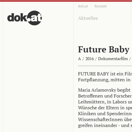
dok.at
Kontakt
Aktuelles
Future Baby
A
/
2016
/
Dokumentarfilm
/
FUTURE BABY ist ein Fil
Fortpflanzung, mitten in
Maria Arlamovsky begibt 
Betroffenen und Forscher
Leihmüttern, in Labors u
Wünsche der Eltern in sp
Kliniken und Spenderinn
WissenschafterInnen übe
greifen ineinander - und 