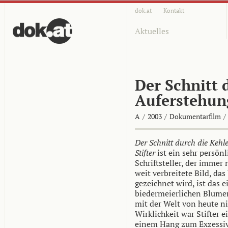
dok.at
Kontakt
Aktuelles
Der Schnitt 
Auferstehung
A
/
2003
/
Dokumentarfilm
/
Der Schnitt durch die Kehl
Stifter
ist ein sehr persön
Schriftsteller, der immer
weit verbreitete Bild, das
gezeichnet wird, ist das e
biedermeierlichen Blume
mit der Welt von heute n
Wirklichkeit war Stifter 
einem Hang zum Exzessiv