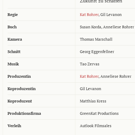
Zukunft zu schaffen
Regie
Kat Rohrer
,
Gil Levanon
Buch
Susan Korda
,
Anneliese Rohrer
Kamera
Thomas Marschall
Schnitt
Georg Eggenfellner
Musik
Tao Zervas
Produzentin
Kat Rohrer
,
Anneliese Rohrer
Koproduzentin
Gil Levanon
Koproduzent
Matthias Kress
Produktionsfirma
GreenKat Productions
Verleih
Autlook Filmsales