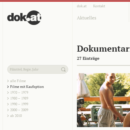
dok.at
Kontakt
Aktuelles
Dokumentar
27 Einträge
alle Filme
Filme mit Kaufoption
1970 – 1979
1980 – 1989
1990 – 1999
2000 – 2009
ab 2010