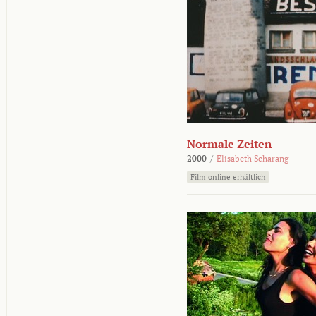
Normale Zeiten
2000
/
Elisabeth Scharang
Film online erhältlich