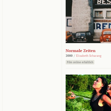
Normale Zeiten
2000
/
Elisabeth Scharang
Film online erhältlich