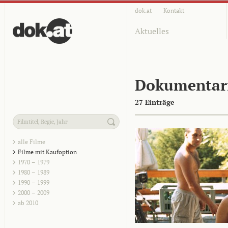
dok.at
Kontakt
Aktuelles
Dokumentar
27 Einträge
alle Filme
Filme mit Kaufoption
1970 – 1979
1980 – 1989
1990 – 1999
2000 – 2009
ab 2010