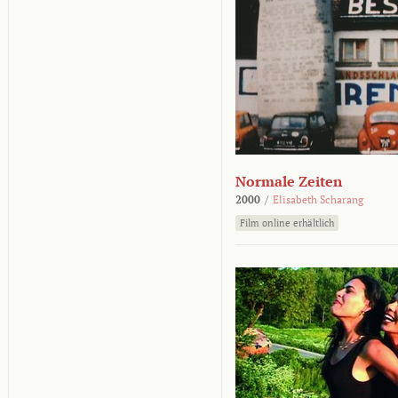
Normale Zeiten
2000
/
Elisabeth Scharang
Film online erhältlich