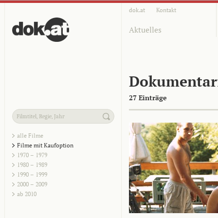
dok.at
Kontakt
Aktuelles
Dokumentar
27 Einträge
alle Filme
Filme mit Kaufoption
1970 – 1979
1980 – 1989
1990 – 1999
2000 – 2009
ab 2010