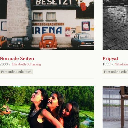
Normale Zeiten
Pripyat
2000
/
Elisabeth Scharang
1999
/
Nikolaus
Film online erhältlich
Film online erhäl