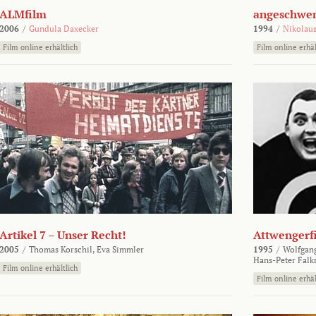
ALMfilm
angeschw
2006
/
Gundula Daxecker
1994
/
Nikolaus
Film online erhältlich
Film online erhäl
Artikel 7 – Unser Recht!
Attwengerf
2005
/
Thomas Korschil,
Eva Simmler
1995
/
Wolfgan
Hans-Peter Falk
Film online erhältlich
Film online erhäl