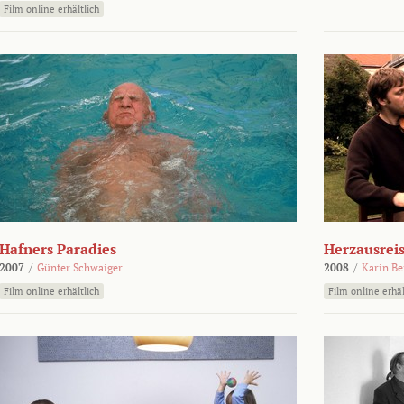
Film online erhältlich
Hafners Paradies
Herzausrei
2007
/
Günter Schwaiger
2008
/
Karin Be
Film online erhältlich
Film online erhäl