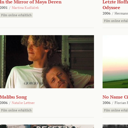
In the Mirror of Maya Deren
Letzte Hoff
Odyssee
2001
/
Martina Kudláček
2006
/
Hermann
Film online erhältlich
Film online erhäl
Malibu Song
No Name Ci
2006
/
Natalie Lettner
2006
/
Florian 
Film online erhältlich
Film online erhäl