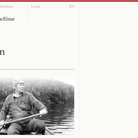
ilmshop
Links
EN
rfilme
on