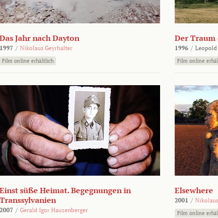
Das Jahr nach Dayton
Der Traum d
1997
/
Nikolaus Geyrhalter
1996
/
Leopold
Film online erhältlich
Film online erhäl
Einst süße Heimat. Begegnungen in
Elsewhere
Transsylvanien
2001
/
Nikolaus
2007
/
Gerald Igor Hauzenberger
Film online erhäl