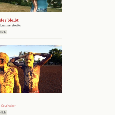
er bleibt
 Lummerstorfer
tlich
 Geyrhalter
tlich