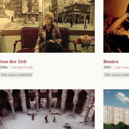
Aus der Zeit
Bunica
2006
/
Harald Friedl
2005
/
Ina Ivan
Film online erhältlich
Film online erhäl