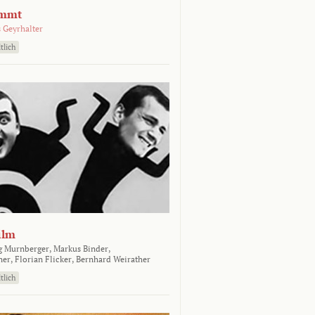
emmt
 Geyrhalter
tlich
ilm
g Murnberger,
Markus Binder,
ner,
Florian Flicker,
Bernhard Weirather
tlich