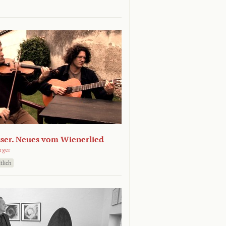
sser. Neues vom Wienerlied
rger
tlich