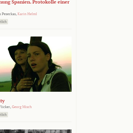
nung Spanien. Protokolle einer
 Peseckas,
Karin Helml
tlich
ty
Flicker,
Georg Misch
tlich