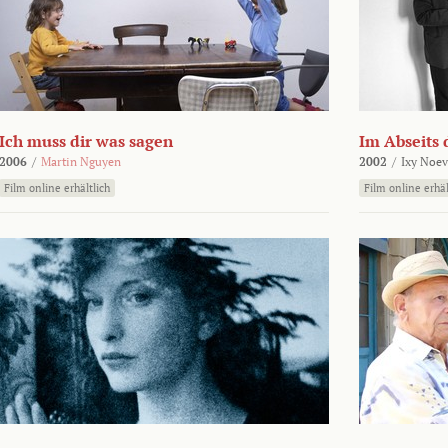
Ich muss dir was sagen
Im Abseits 
2006
/
Martin Nguyen
2002
/
Ixy Noev
Film online erhältlich
Film online erhäl