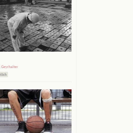
 Geyrhalter
tlich