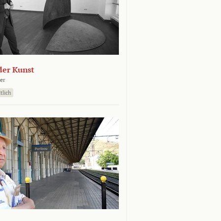
der Kunst
er
tlich