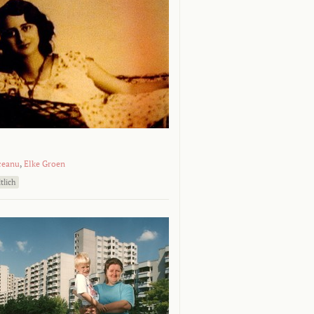
ceanu
,
Elke Groen
tlich