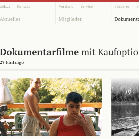
dok.at
Kontakt
Vorstand
Service
Förderer
F
Aktuelles
Mitglieder
Dokumenta
Dokumentarfilme
mit Kaufopti
27 Einträge