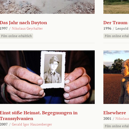
Das Jahr nach Dayton
Der Traum d
1997
/
Nikolaus Geyrhalter
1996
/
Leopold
Film online erhältlich
Film online erhäl
Einst süße Heimat. Begegnungen in
Elsewhere
Transsylvanien
2001
/
Nikolaus
2007
/
Gerald Igor Hauzenberger
Film online erhäl