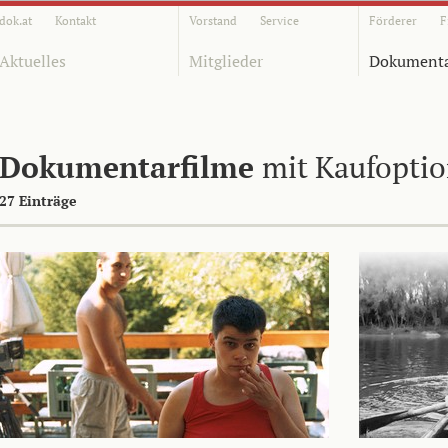
dok.at
Kontakt
Vorstand
Service
Förderer
F
Aktuelles
Mitglieder
Dokumenta
Dokumentarfilme
mit Kaufopti
27 Einträge