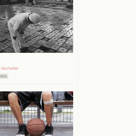
 Geyrhalter
tlich