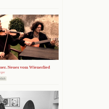
sser. Neues vom Wienerlied
rger
tlich