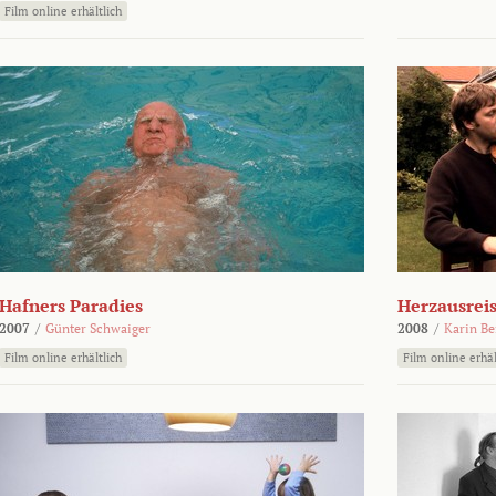
Film online erhältlich
Hafners Paradies
Herzausrei
2007
/
Günter Schwaiger
2008
/
Karin Be
Film online erhältlich
Film online erhäl