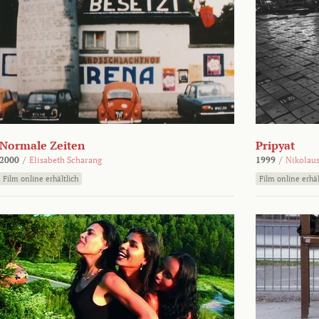
Normale Zeiten
Pripyat
2000
/
Elisabeth Scharang
1999
/
Nikolaus
Film online erhältlich
Film online erhäl