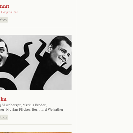
emmt
 Geyrhalter
tlich
ilm
g Murnberger,
Markus Binder,
ner,
Florian Flicker,
Bernhard Weirather
tlich