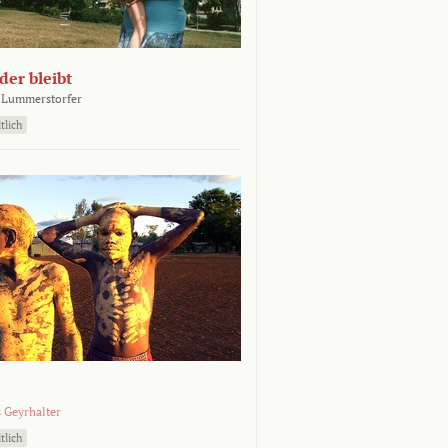
er bleibt
 Lummerstorfer
tlich
 Geyrhalter
tlich