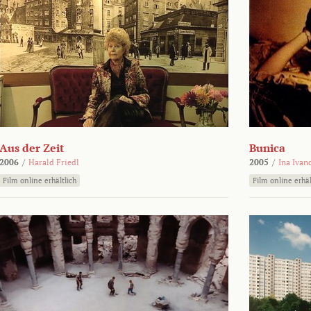
Aus der Zeit
Bunica
2006
/
Harald Friedl
2005
/
Ina Ivan
Film online erhältlich
Film online erhäl