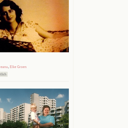
ceanu
,
Elke Groen
tlich