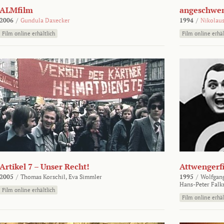
ALMfilm
angeschw
2006
/
Gundula Daxecker
1994
/
Nikolaus
Film online erhältlich
Film online erhäl
Artikel 7 – Unser Recht!
Attwengerf
2005
/
Thomas Korschil,
Eva Simmler
1995
/
Wolfgan
Hans-Peter Falk
Film online erhältlich
Film online erhäl