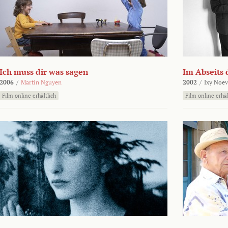
Ich muss dir was sagen
Im Abseits 
2006
/
Martin Nguyen
2002
/
Ixy Noev
Film online erhältlich
Film online erhäl