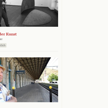
der Kunst
er
tlich