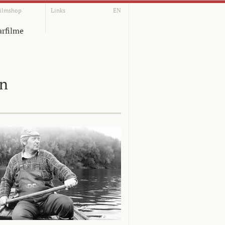
ilmshop
Links
EN
rfilme
on