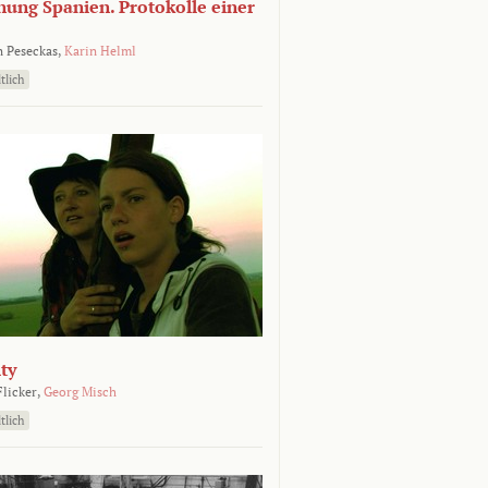
nung Spanien. Protokolle einer
 Peseckas,
Karin Helml
tlich
ty
Flicker,
Georg Misch
tlich