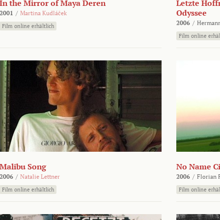
In the Mirror of Maya Deren
Letzte Hoff
Odyssee
2001
/
Martina Kudláček
2006
/
Hermann
Film online erhältlich
Film online erhäl
Malibu Song
No Name Ci
2006
/
Natalie Lettner
2006
/
Florian 
Film online erhältlich
Film online erhäl