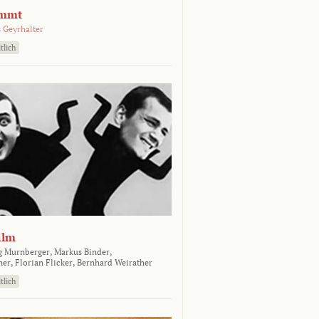
emmt
 Geyrhalter
tlich
ilm
g Murnberger,
Markus Binder,
ner,
Florian Flicker,
Bernhard Weirather
tlich