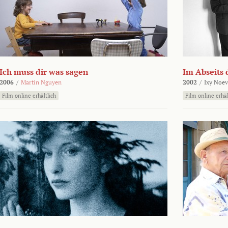
Ich muss dir was sagen
Im Abseits 
2006
/
Martin Nguyen
2002
/
Ixy Noev
Film online erhältlich
Film online erhäl