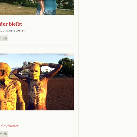
er bleibt
 Lummerstorfer
tlich
 Geyrhalter
tlich