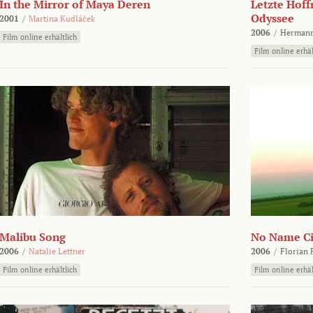
In the Mirror of Maya Deren
Letzte Hoff
Odyssee
2001
/
Martina Kudláček
2006
/
Hermann
Film online erhältlich
Film online erhäl
Malibu Song
No Name Ci
2006
/
Natalie Lettner
2006
/
Florian 
Film online erhältlich
Film online erhäl