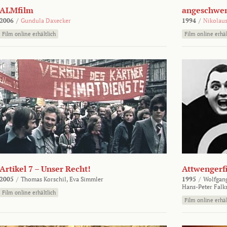
ALMfilm
angeschw
2006
/
Gundula Daxecker
1994
/
Nikolaus
Film online erhältlich
Film online erhäl
Artikel 7 – Unser Recht!
Attwengerf
2005
/
Thomas Korschil,
Eva Simmler
1995
/
Wolfgan
Hans-Peter Falk
Film online erhältlich
Film online erhäl