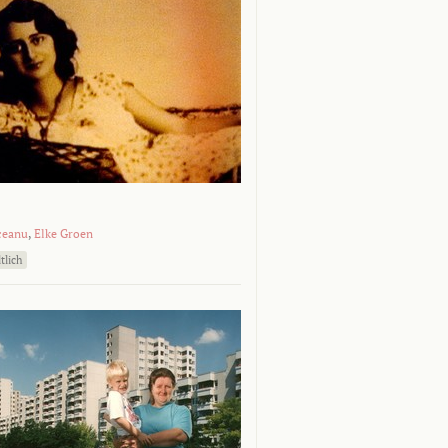
ceanu
,
Elke Groen
tlich