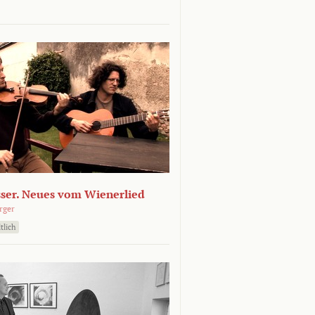
sser. Neues vom Wienerlied
rger
tlich