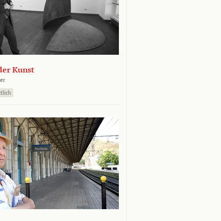
der Kunst
er
tlich