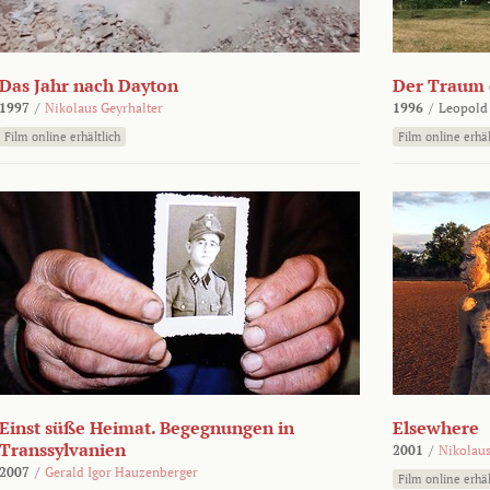
Das Jahr nach Dayton
Der Traum d
1997
/
Nikolaus Geyrhalter
1996
/
Leopold
Film online erhältlich
Film online erhäl
Einst süße Heimat. Begegnungen in
Elsewhere
Transsylvanien
2001
/
Nikolaus
2007
/
Gerald Igor Hauzenberger
Film online erhäl