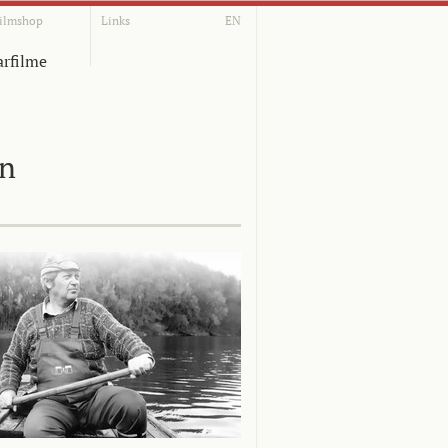
ilmshop
Links
EN
rfilme
on