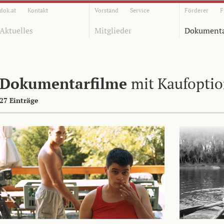
dok.at
Kontakt
Vorstand
Service
Förderer
F
Aktuelles
Mitglieder
Dokumenta
Dokumentarfilme
mit Kaufopti
27 Einträge