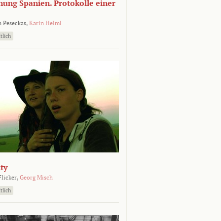
nung Spanien. Protokolle einer
 Peseckas,
Karin Helml
tlich
ty
Flicker,
Georg Misch
tlich