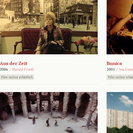
Aus der Zeit
Bunica
2006
/
Harald Friedl
2005
/
Ina Ivan
Film online erhältlich
Film online erhäl