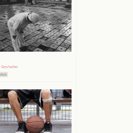
 Geyrhalter
tlich