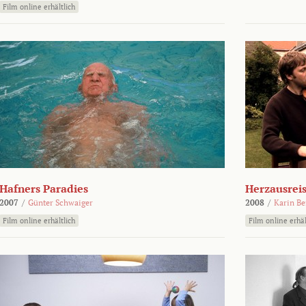
Film online erhältlich
Hafners Paradies
Herzausrei
2007
/
Günter Schwaiger
2008
/
Karin Be
Film online erhältlich
Film online erhäl