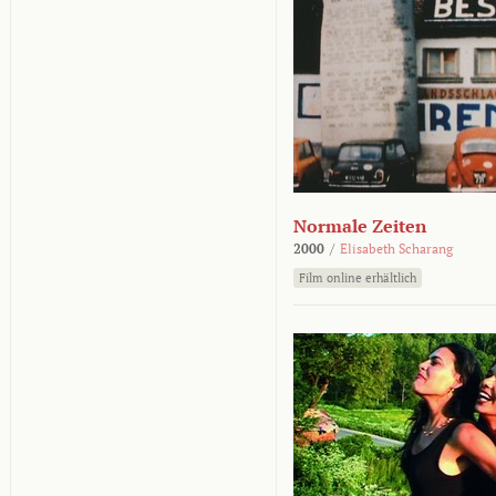
Normale Zeiten
2000
/
Elisabeth Scharang
Film online erhältlich