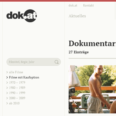
dok.at
Kontakt
Aktuelles
Dokumentar
27 Einträge
alle Filme
Filme mit Kaufoption
1970 – 1979
1980 – 1989
1990 – 1999
2000 – 2009
ab 2010