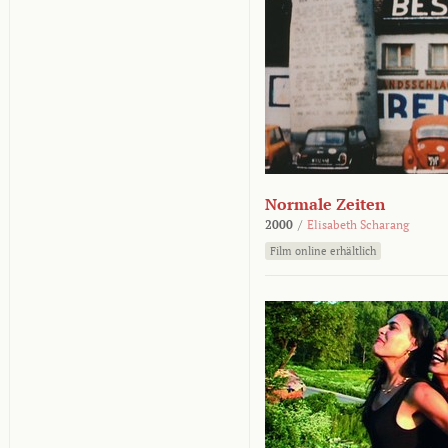
Normale Zeiten
2000
/
Elisabeth Scharang
Film online erhältlich