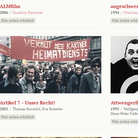
ALMfilm
angeschw
2006
/
Gundula Daxecker
1994
/
Nikolaus
Film online erhältlich
Film online erhäl
Artikel 7 – Unser Recht!
Attwengerf
2005
/
Thomas Korschil,
Eva Simmler
1995
/
Wolfgan
Hans-Peter Falk
Film online erhältlich
Film online erhäl