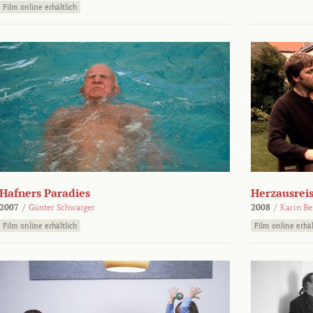
Film online erhältlich
Hafners Paradies
Herzausrei
2007
/
Günter Schwaiger
2008
/
Karin Be
Film online erhältlich
Film online erhäl