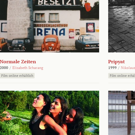
Normale Zeiten
Pripyat
2000
/
Elisabeth Scharang
1999
/
Nikolaus
Film online erhältlich
Film online erhäl