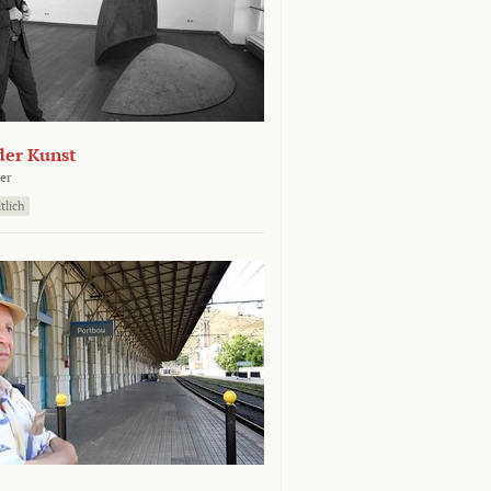
der Kunst
er
tlich