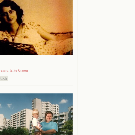
ceanu
,
Elke Groen
tlich