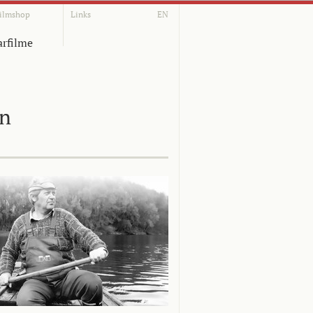
ilmshop
Links
EN
rfilme
on