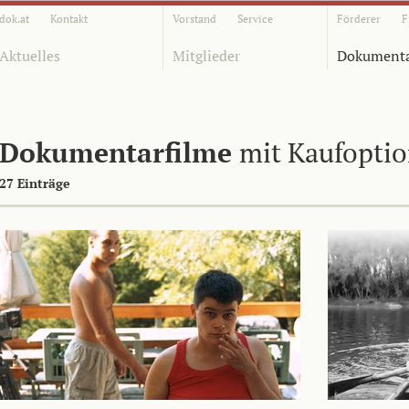
dok.at
Kontakt
Vorstand
Service
Förderer
F
Aktuelles
Mitglieder
Dokumenta
Dokumentarfilme
mit Kaufopti
27 Einträge