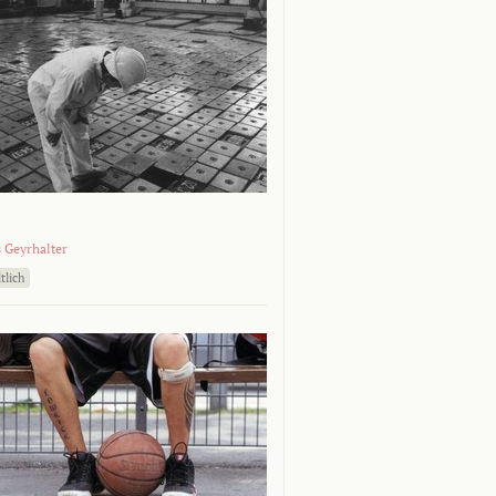
 Geyrhalter
tlich