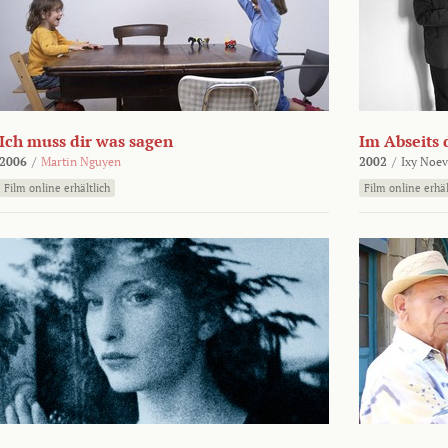
Ich muss dir was sagen
Im Abseits 
2006
/
Martin Nguyen
2002
/
Ixy Noev
Film online erhältlich
Film online erhäl