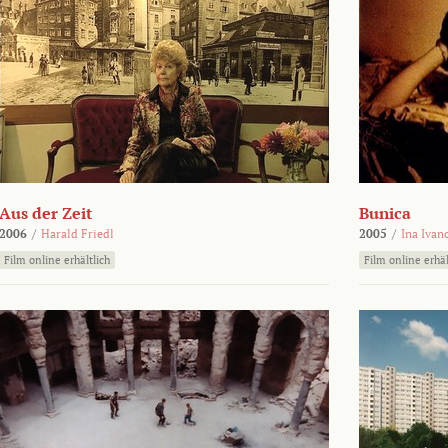
Aus der Zeit
Bunica
2006
/
Harald Friedl
2005
/
Ina Ivan
Film online erhältlich
Film online erhäl