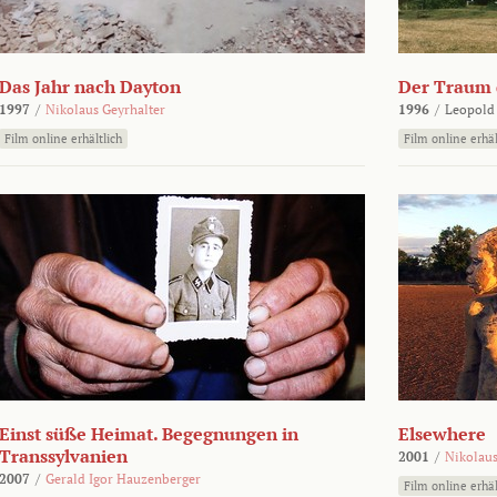
Das Jahr nach Dayton
Der Traum d
1997
/
Nikolaus Geyrhalter
1996
/
Leopold
Film online erhältlich
Film online erhäl
Einst süße Heimat. Begegnungen in
Elsewhere
Transsylvanien
2001
/
Nikolaus
2007
/
Gerald Igor Hauzenberger
Film online erhäl