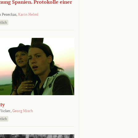
nung Spanien. Protokolle einer
 Peseckas,
Karin Helml
tlich
ty
Flicker,
Georg Misch
tlich