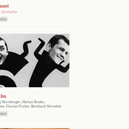
emmt
 Geyrhalter
tlich
ilm
g Murnberger,
Markus Binder,
ner,
Florian Flicker,
Bernhard Weirather
tlich