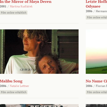
In the Mirror of Maya Deren
Letzte Hoff
Odyssee
2001
/
Martina Kudláček
2006
/
Hermann
Film online erhältlich
Film online erhäl
Malibu Song
No Name Ci
2006
/
Natalie Lettner
2006
/
Florian 
Film online erhältlich
Film online erhäl