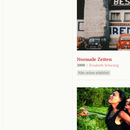
Normale Zeiten
2000
/
Elisabeth Scharang
Film online erhältlich