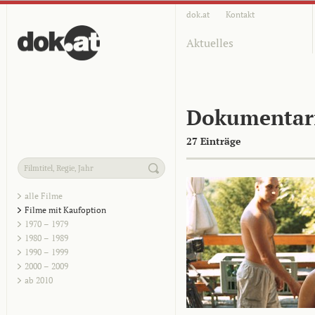
dok.at
Kontakt
Aktuelles
Dokumentar
27 Einträge
alle Filme
Filme mit Kaufoption
1970 – 1979
1980 – 1989
1990 – 1999
2000 – 2009
ab 2010