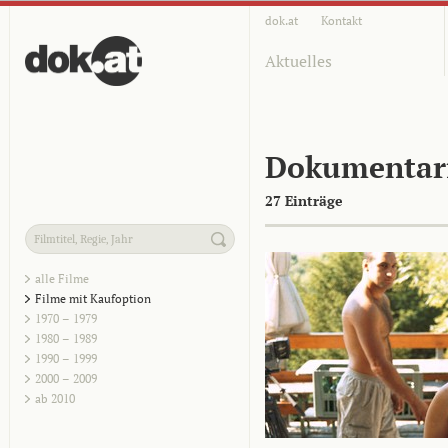
dok.at
Kontakt
Aktuelles
Dokumentar
27 Einträge
alle Filme
Filme mit Kaufoption
1970 – 1979
1980 – 1989
1990 – 1999
2000 – 2009
ab 2010