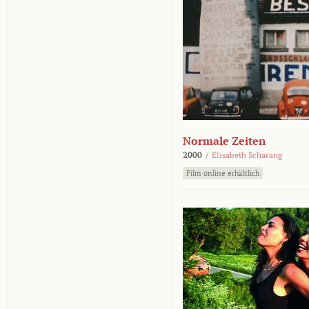
Normale Zeiten
2000
/
Elisabeth Scharang
Film online erhältlich