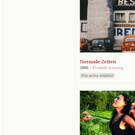
Normale Zeiten
2000
/
Elisabeth Scharang
Film online erhältlich