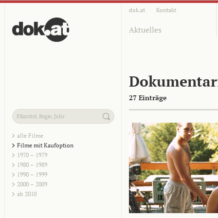
dok.at
Kontakt
Aktuelles
Dokumentar
27 Einträge
alle Filme
Filme mit Kaufoption
1970 – 1979
1980 – 1989
1990 – 1999
2000 – 2009
ab 2010