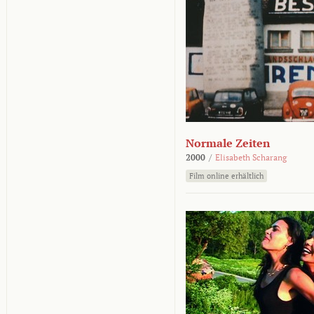
Normale Zeiten
2000
/
Elisabeth Scharang
Film online erhältlich