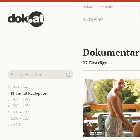
dok.at
Kontakt
Aktuelles
Dokumentar
27 Einträge
alle Filme
Filme mit Kaufoption
1970 – 1979
1980 – 1989
1990 – 1999
2000 – 2009
ab 2010