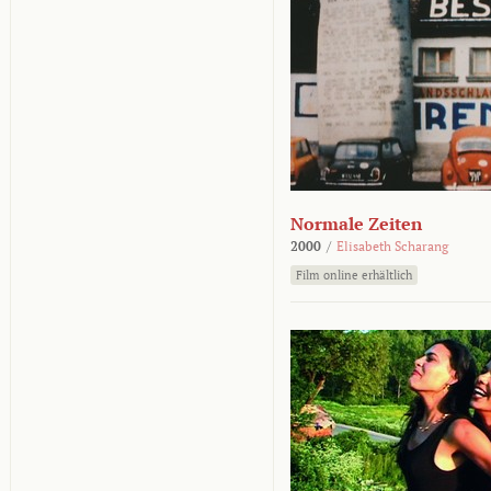
Normale Zeiten
2000
/
Elisabeth Scharang
Film online erhältlich