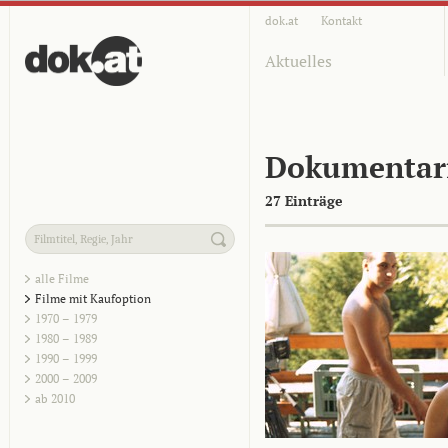
dok.at
Kontakt
Aktuelles
Dokumentar
27 Einträge
alle Filme
Filme mit Kaufoption
1970 – 1979
1980 – 1989
1990 – 1999
2000 – 2009
ab 2010