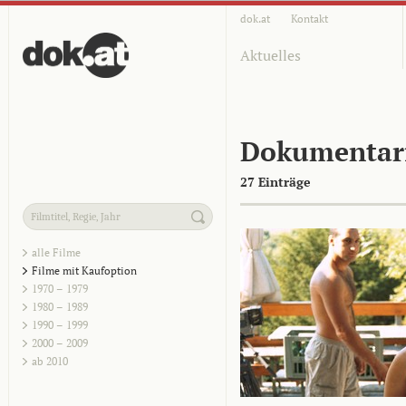
dok.at
Kontakt
Aktuelles
Dokumentar
27 Einträge
alle Filme
Filme mit Kaufoption
1970 – 1979
1980 – 1989
1990 – 1999
2000 – 2009
ab 2010