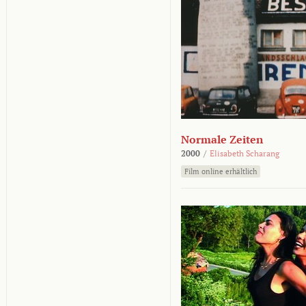
Normale Zeiten
2000
/
Elisabeth Scharang
Film online erhältlich