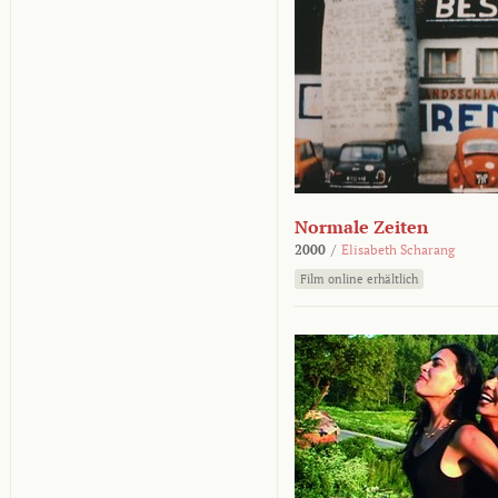
Normale Zeiten
2000
/
Elisabeth Scharang
Film online erhältlich