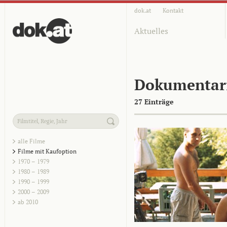
dok.at
Kontakt
Aktuelles
Dokumentar
27 Einträge
alle Filme
Filme mit Kaufoption
1970 – 1979
1980 – 1989
1990 – 1999
2000 – 2009
ab 2010