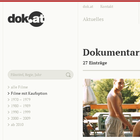
dok.at
Kontakt
Aktuelles
Dokumentar
27 Einträge
alle Filme
Filme mit Kaufoption
1970 – 1979
1980 – 1989
1990 – 1999
2000 – 2009
ab 2010