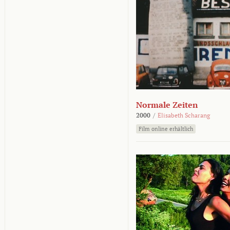
Normale Zeiten
2000
/
Elisabeth Scharang
Film online erhältlich