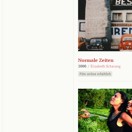
Normale Zeiten
2000
/
Elisabeth Scharang
Film online erhältlich