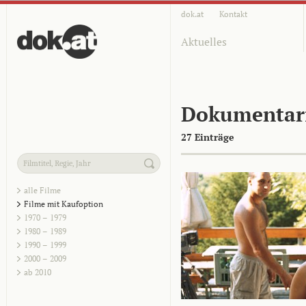
dok.at
Kontakt
Aktuelles
Dokumentar
27 Einträge
alle Filme
Filme mit Kaufoption
1970 – 1979
1980 – 1989
1990 – 1999
2000 – 2009
ab 2010