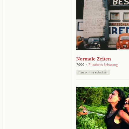
Normale Zeiten
2000
/
Elisabeth Scharang
Film online erhältlich