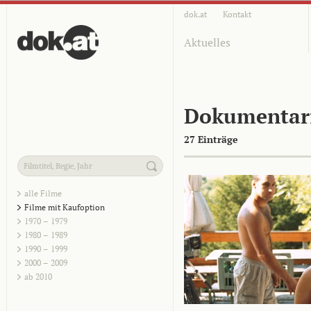
dok.at
Kontakt
Aktuelles
Dokumentar
27 Einträge
alle Filme
Filme mit Kaufoption
1970 – 1979
1980 – 1989
1990 – 1999
2000 – 2009
ab 2010