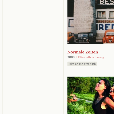
Normale Zeiten
2000
/
Elisabeth Scharang
Film online erhältlich