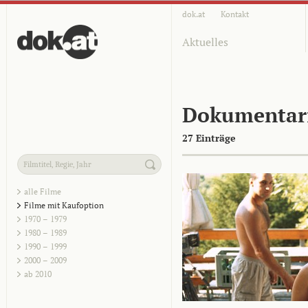
dok.at
Kontakt
Aktuelles
Dokumentar
27 Einträge
alle Filme
Filme mit Kaufoption
1970 – 1979
1980 – 1989
1990 – 1999
2000 – 2009
ab 2010