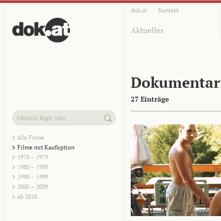
dok.at
Kontakt
Aktuelles
Dokumentar
27 Einträge
alle Filme
Filme mit Kaufoption
1970 – 1979
1980 – 1989
1990 – 1999
2000 – 2009
ab 2010