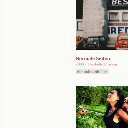
Normale Zeiten
2000
/
Elisabeth Scharang
Film online erhältlich