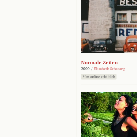
Normale Zeiten
2000
/
Elisabeth Scharang
Film online erhältlich