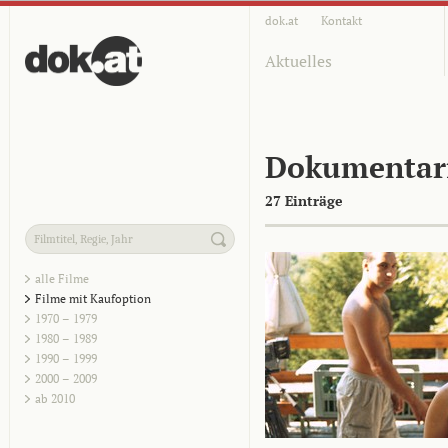
dok.at
Kontakt
Aktuelles
Dokumentar
27 Einträge
alle Filme
Filme mit Kaufoption
1970 – 1979
1980 – 1989
1990 – 1999
2000 – 2009
ab 2010