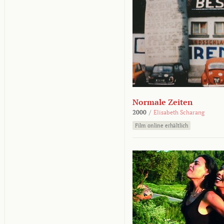
Normale Zeiten
2000
/
Elisabeth Scharang
Film online erhältlich