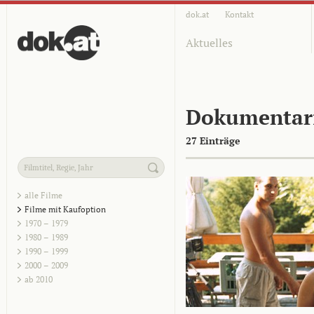
dok.at
Kontakt
Aktuelles
Dokumentar
27 Einträge
alle Filme
Filme mit Kaufoption
1970 – 1979
1980 – 1989
1990 – 1999
2000 – 2009
ab 2010