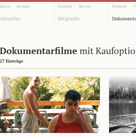
dok.at
Kontakt
Vorstand
Service
Förderer
F
Aktuelles
Mitglieder
Dokumenta
Dokumentarfilme
mit Kaufopti
27 Einträge