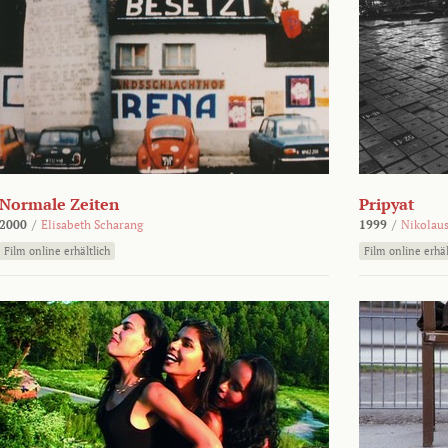
Normale Zeiten
Pripyat
2000
/
Elisabeth Scharang
1999
/
Nikolaus
Film online erhältlich
Film online erhäl