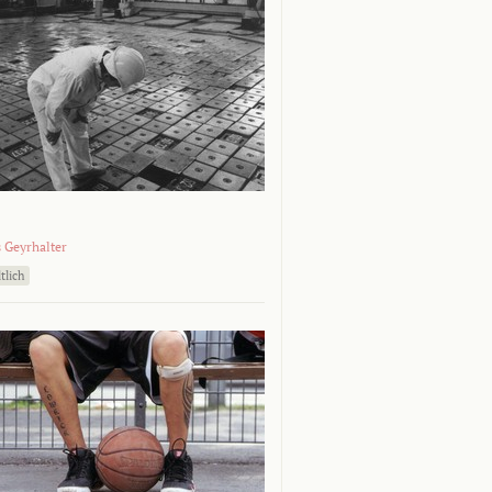
 Geyrhalter
tlich