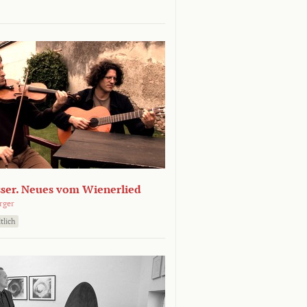
sser. Neues vom Wienerlied
rger
tlich