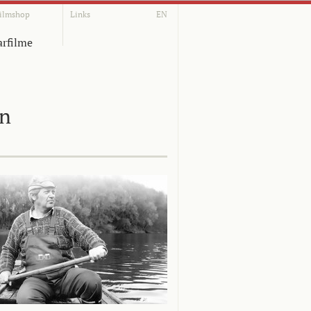
ilmshop
Links
EN
rfilme
on