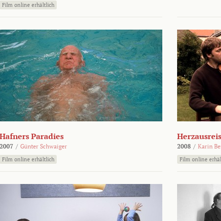
Film online erhältlich
Hafners Paradies
Herzausrei
2007
/
Günter Schwaiger
2008
/
Karin Be
Film online erhältlich
Film online erhäl