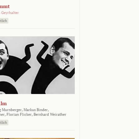
emmt
 Geyrhalter
tlich
ilm
g Murnberger,
Markus Binder,
ner,
Florian Flicker,
Bernhard Weirather
tlich