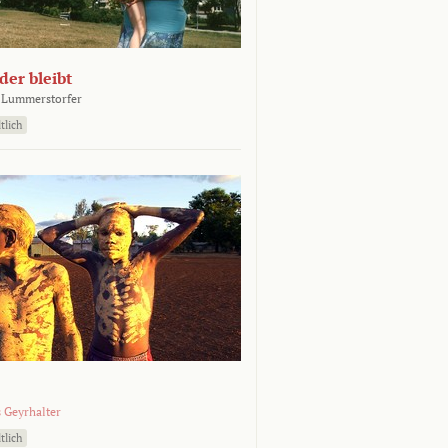
er bleibt
 Lummerstorfer
tlich
 Geyrhalter
tlich