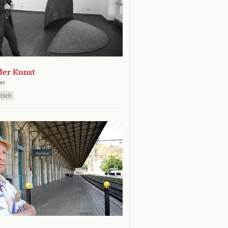
der Kunst
er
tlich