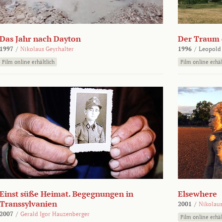
Das Jahr nach Dayton
Der Traum d
1997
/
Nikolaus Geyrhalter
1996
/
Leopold
Film online erhältlich
Film online erhäl
Einst süße Heimat. Begegnungen in
Elsewhere
Transsylvanien
2001
/
Nikolaus
2007
/
Gerald Igor Hauzenberger
Film online erhäl