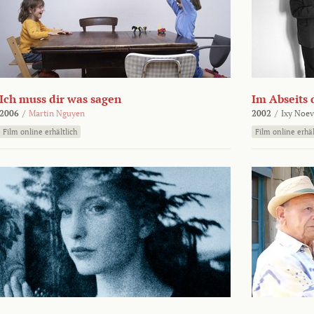
Ich muss dir was sagen
Im Abseits 
2006
/
Martin Nguyen
2002
/
Ixy Noev
Film online erhältlich
Film online erhäl