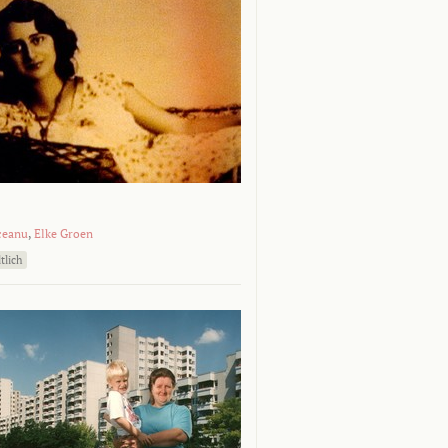
ceanu
,
Elke Groen
tlich