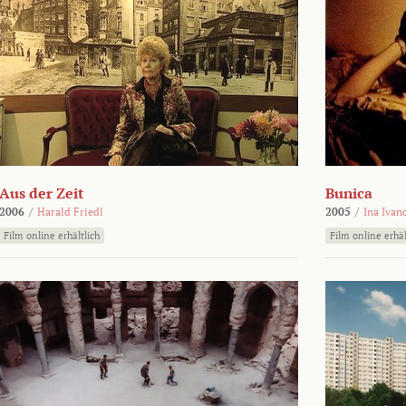
Aus der Zeit
Bunica
2006
/
Harald Friedl
2005
/
Ina Ivan
Film online erhältlich
Film online erhäl