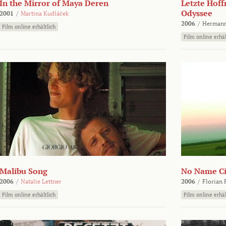
In the Mirror of Maya Deren
Letzte Hoff
Odyssee
2001
/
Martina Kudláček
2006
/
Hermann
Film online erhältlich
Film online erhäl
Malibu Song
No Name Ci
2006
/
Natalie Lettner
2006
/
Florian 
Film online erhältlich
Film online erhäl