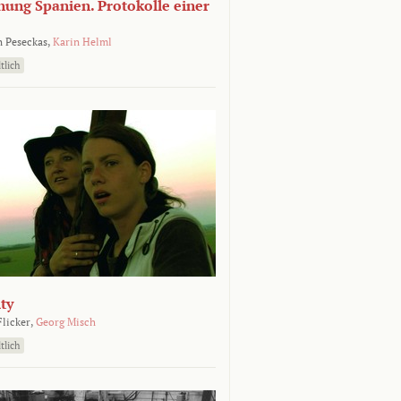
nung Spanien. Protokolle einer
 Peseckas,
Karin Helml
tlich
ty
Flicker,
Georg Misch
tlich