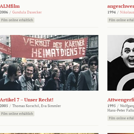
ALMfilm
angeschw
2006
/
Gundula Daxecker
1994
/
Nikolaus
Film online erhältlich
Film online erhäl
Artikel 7 – Unser Recht!
Attwengerf
2005
/
Thomas Korschil,
Eva Simmler
1995
/
Wolfgan
Hans-Peter Falk
Film online erhältlich
Film online erhäl