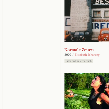
Normale Zeiten
2000
/
Elisabeth Scharang
Film online erhältlich