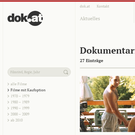
dok.at
Kontakt
Aktuelles
Dokumentar
27 Einträge
alle Filme
Filme mit Kaufoption
1970 – 1979
1980 – 1989
1990 – 1999
2000 – 2009
ab 2010