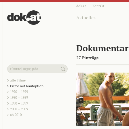
dok.at
Kontakt
Aktuelles
Dokumentar
27 Einträge
alle Filme
Filme mit Kaufoption
1970 – 1979
1980 – 1989
1990 – 1999
2000 – 2009
ab 2010