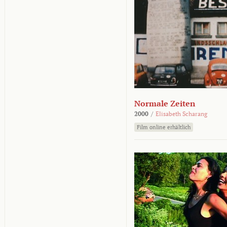
Normale Zeiten
2000
/
Elisabeth Scharang
Film online erhältlich