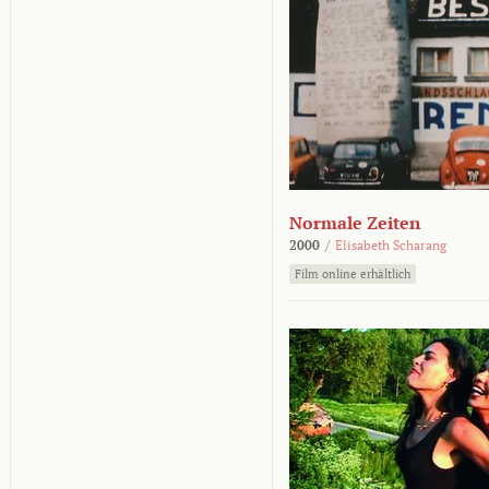
Normale Zeiten
2000
/
Elisabeth Scharang
Film online erhältlich