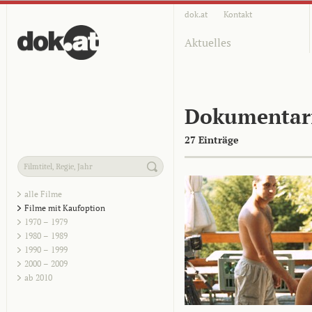
dok.at
Kontakt
Aktuelles
Dokumentar
27 Einträge
alle Filme
Filme mit Kaufoption
1970 – 1979
1980 – 1989
1990 – 1999
2000 – 2009
ab 2010