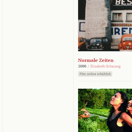
Normale Zeiten
2000
/
Elisabeth Scharang
Film online erhältlich