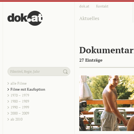
dok.at
Kontakt
Aktuelles
Dokumentar
27 Einträge
alle Filme
Filme mit Kaufoption
1970 – 1979
1980 – 1989
1990 – 1999
2000 – 2009
ab 2010