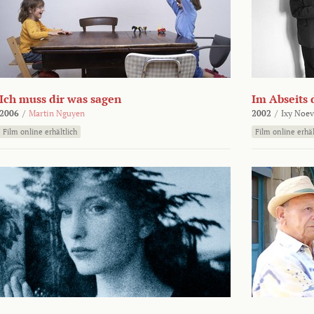
Ich muss dir was sagen
Im Abseits 
2006
/
Martin Nguyen
2002
/
Ixy Noev
Film online erhältlich
Film online erhäl