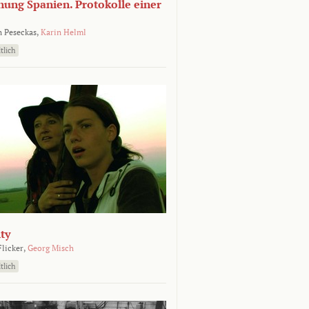
nung Spanien. Protokolle einer
 Peseckas,
Karin Helml
tlich
ty
Flicker,
Georg Misch
tlich