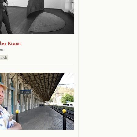
der Kunst
er
tlich