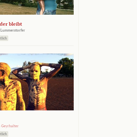
er bleibt
 Lummerstorfer
tlich
 Geyrhalter
tlich