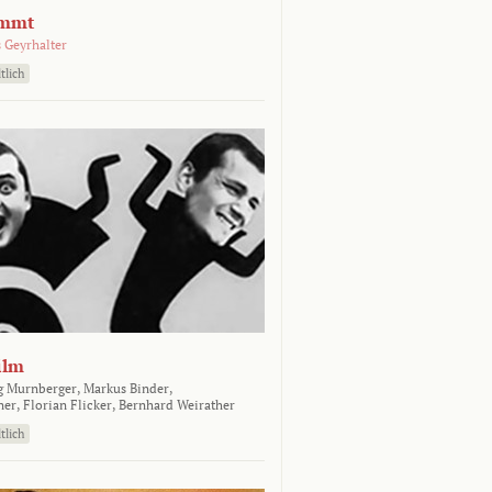
emmt
 Geyrhalter
tlich
ilm
g Murnberger,
Markus Binder,
ner,
Florian Flicker,
Bernhard Weirather
tlich