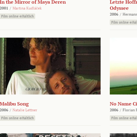
In the Mirror of Maya Deren
Letzte Hoff
Odyssee
2001
/
Martina Kudláček
2006
/
Hermann
Film online erhältlich
Film online erhäl
Malibu Song
No Name Ci
2006
/
Natalie Lettner
2006
/
Florian 
Film online erhältlich
Film online erhäl