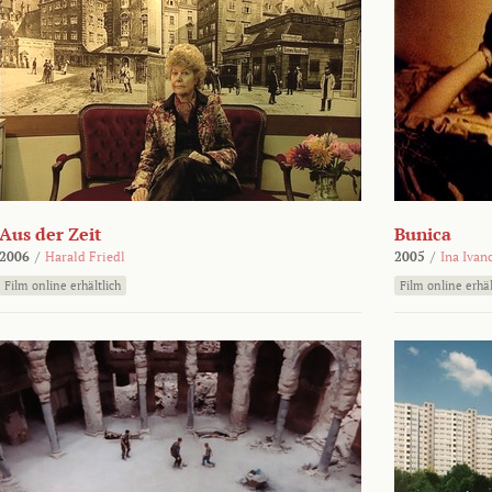
Aus der Zeit
Bunica
2006
/
Harald Friedl
2005
/
Ina Ivan
Film online erhältlich
Film online erhäl