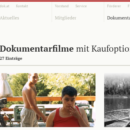
dok.at
Kontakt
Vorstand
Service
Förderer
F
Aktuelles
Mitglieder
Dokumenta
Dokumentarfilme
mit Kaufopti
27 Einträge