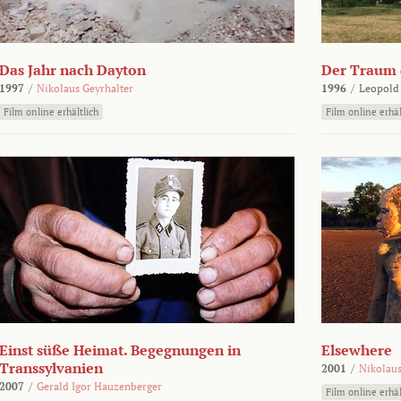
Das Jahr nach Dayton
Der Traum d
1997
/
Nikolaus Geyrhalter
1996
/
Leopold
Film online erhältlich
Film online erhäl
Einst süße Heimat. Begegnungen in
Elsewhere
Transsylvanien
2001
/
Nikolaus
2007
/
Gerald Igor Hauzenberger
Film online erhäl