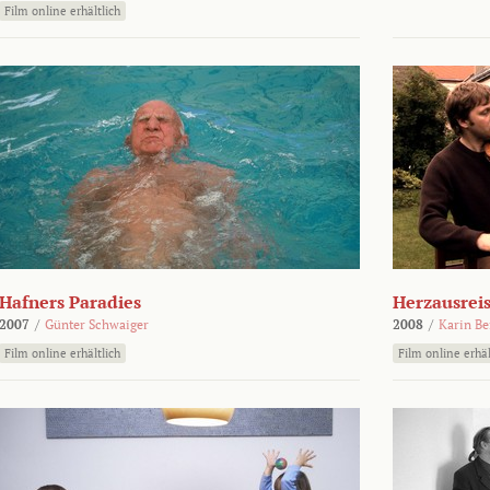
Film online erhältlich
Hafners Paradies
Herzausrei
2007
/
Günter Schwaiger
2008
/
Karin Be
Film online erhältlich
Film online erhäl