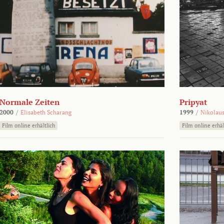
Normale Zeiten
Pripyat
2000
/
Elisabeth Scharang
1999
/
Nikolaus
Film online erhältlich
Film online erhäl