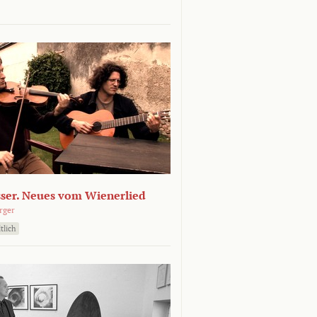
sser. Neues vom Wienerlied
rger
tlich