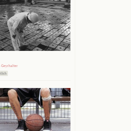
 Geyrhalter
tlich