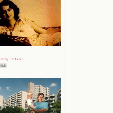
ceanu
,
Elke Groen
tlich