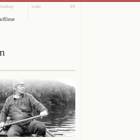
ilmshop
Links
EN
rfilme
on