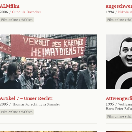
ALMfilm
angeschw
2006
/
Gundula Daxecker
1994
/
Nikolaus
Film online erhältlich
Film online erhäl
Artikel 7 – Unser Recht!
Attwengerf
2005
/
Thomas Korschil,
Eva Simmler
1995
/
Wolfgan
Hans-Peter Falk
Film online erhältlich
Film online erhäl