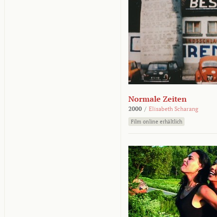
Normale Zeiten
2000
/
Elisabeth Scharang
Film online erhältlich