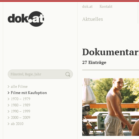
dok.at
Kontakt
Aktuelles
Dokumentar
27 Einträge
alle Filme
Filme mit Kaufoption
1970 – 1979
1980 – 1989
1990 – 1999
2000 – 2009
ab 2010