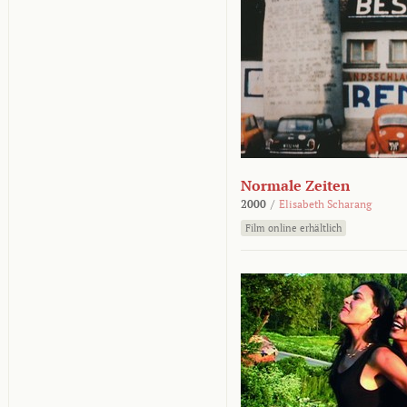
Normale Zeiten
2000
/
Elisabeth Scharang
Film online erhältlich