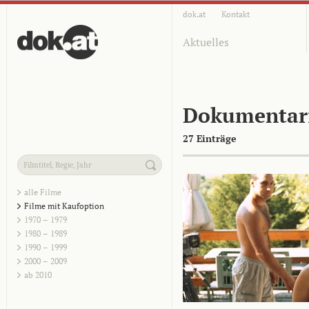
dok.at
Kontakt
Aktuelles
Dokumentar
27 Einträge
alle Filme
Filme mit Kaufoption
1970 – 1979
1980 – 1989
1990 – 1999
2000 – 2009
ab 2010