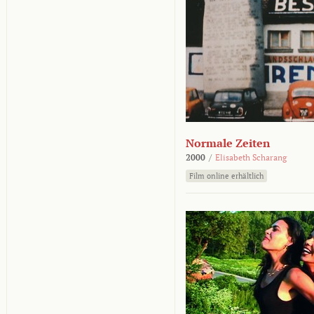
Normale Zeiten
2000
/
Elisabeth Scharang
Film online erhältlich