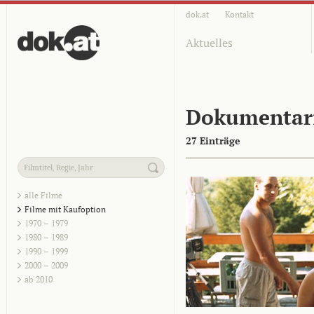
dok.at
Kontakt
Aktuelles
Dokumentar
27 Einträge
alle Filme
Filme mit Kaufoption
1970 – 1979
1980 – 1989
1990 – 1999
2000 – 2009
ab 2010