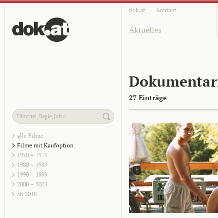
dok.at
Kontakt
Aktuelles
Dokumentar
27 Einträge
alle Filme
Filme mit Kaufoption
1970 – 1979
1980 – 1989
1990 – 1999
2000 – 2009
ab 2010