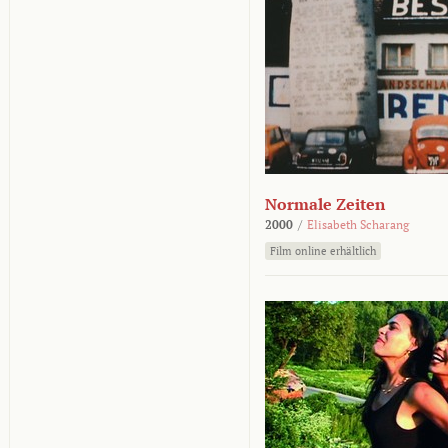
Normale Zeiten
2000
/
Elisabeth Scharang
Film online erhältlich